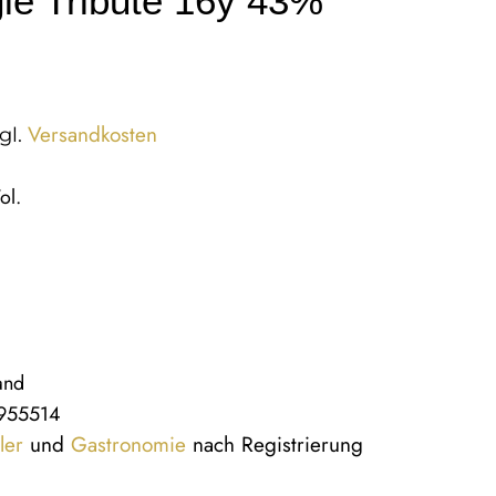
ie Tribute 16y 43%
Versandkosten
gl.
ol.
and
955514
ler
und
Gastronomie
nach Registrierung