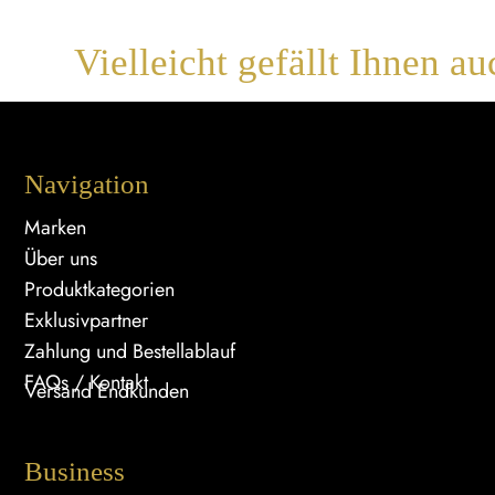
Vielleicht gefällt Ihnen au
Navigation
Marken
Über uns
Produktkategorien
Exklusivpartner
Zahlung und Bestellablauf
FAQs / Kontakt
Versand Endkunden
Business