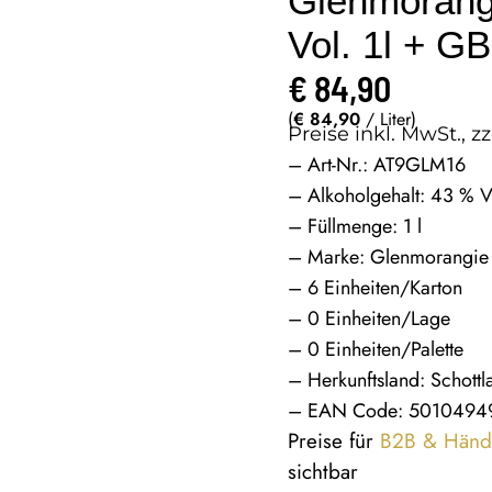
Glenmorang
Vol. 1l + GB
€
84,90
(
€
84,90
/ Liter)
Preise inkl. MwSt., zz
– Art-Nr.: AT9GLM16
– Alkoholgehalt: 43 % V
– Füllmenge: 1 l
– Marke: Glenmorangie
– 6 Einheiten/Karton
– 0 Einheiten/Lage
– 0 Einheiten/Palette
– Herkunftsland: Schottl
– EAN Code: 5010494
Preise für
B2B & Händ
sichtbar