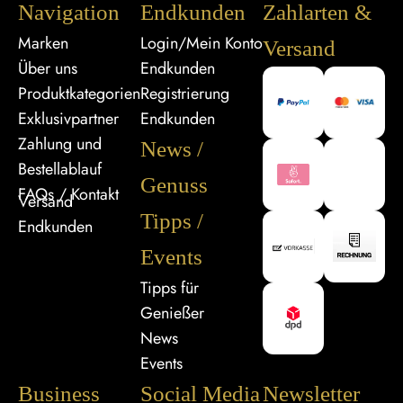
Navigation
Endkunden
Zahlarten &
Marken
Login/Mein Konto
Versand
Über uns
Endkunden
Produktkategorien
Registrierung
Exklusivpartner
Endkunden
Zahlung und
News /
Bestellablauf
Genuss
FAQs / Kontakt
Versand
Tipps /
Endkunden
Events
Tipps für
Genießer
News
Events
Business
Social Media
Newsletter