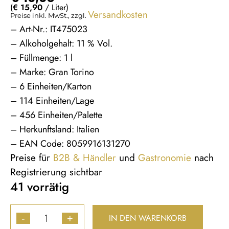
(
€
15,90
/ Liter)
Versandkosten
Preise inkl. MwSt., zzgl.
– Art-Nr.: IT475023
– Alkoholgehalt: 11 % Vol.
– Füllmenge: 1 l
– Marke: Gran Torino
– 6 Einheiten/Karton
– 114 Einheiten/Lage
– 456 Einheiten/Palette
– Herkunftsland: Italien
– EAN Code: 8059916131270
Preise für
B2B & Händler
und
Gastronomie
nach
Registrierung sichtbar
41 vorrätig
IN DEN WARENKORB
-
+