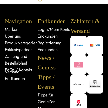
Navigation
Endkunden
Zahlarten &
Marken
Login/Mein Konto
Versand
Über uns
Endkunden
Produktkategorien
Registrierung
Exklusivpartner
Endkunden
Zahlung und
News /
Bestellablauf
Genuss
FAQs / Kontakt
Versand
Tipps /
Endkunden
Events
Tipps für
Genießer