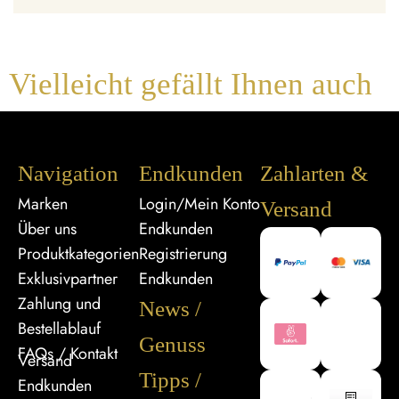
Vielleicht gefällt Ihnen auch
Navigation
Endkunden
Zahlarten &
Marken
Login/Mein Konto
Versand
Über uns
Endkunden
Produktkategorien
Registrierung
Exklusivpartner
Endkunden
Zahlung und
News /
Bestellablauf
Genuss
FAQs / Kontakt
Versand
Tipps /
Endkunden