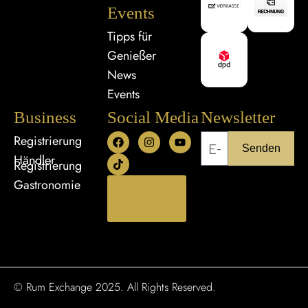
Events
Tipps für
Genießer
News
Events
Business
Social Media
Newsletter
Registrierung
Senden
Händler
Registrierung
Gastronomie
Bestellung
widerrufen
© Rum Exchange 2025. All Rights Reserved.