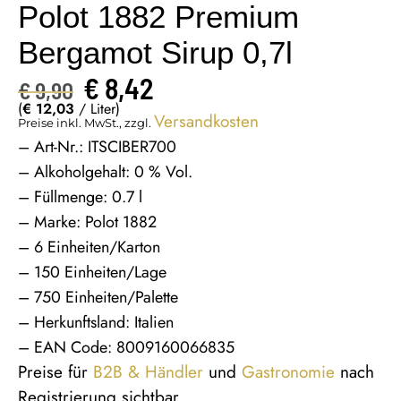
Polot 1882 Premium
Bergamot Sirup 0,7l
€
8,42
€
9,90
(
€
12,03
/ Liter)
Versandkosten
Preise inkl. MwSt., zzgl.
– Art-Nr.: ITSCIBER700
– Alkoholgehalt: 0 % Vol.
– Füllmenge: 0.7 l
– Marke: Polot 1882
– 6 Einheiten/Karton
– 150 Einheiten/Lage
– 750 Einheiten/Palette
– Herkunftsland: Italien
– EAN Code: 8009160066835
Preise für
B2B & Händler
und
Gastronomie
nach
Registrierung sichtbar