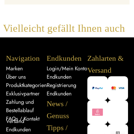
Vielleicht gefällt Ihnen auch
Navigation
Endkunden
Zahlarten &
Marken
Login/Mein Konto
Versand
Über uns
Endkunden
Produktkategorien
Registrierung
Exklusivpartner
Endkunden
Zahlung und
News /
Bestellablauf
Genuss
FAQs / Kontakt
Versand
Tipps /
Endkunden