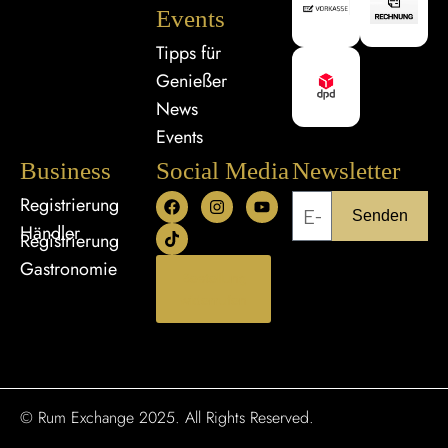
Events
Tipps für
Genießer
News
Events
Business
Social Media
Newsletter
Registrierung
Senden
Händler
Registrierung
Gastronomie
Bestellung
widerrufen
© Rum Exchange 2025. All Rights Reserved.