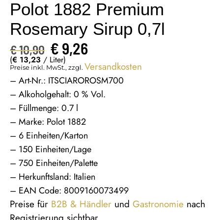
Polot 1882 Premium
Rosemary Sirup 0,7l
€
9,26
€
10,90
(
€
13,23
/ Liter)
Versandkosten
Preise inkl. MwSt., zzgl.
– Art-Nr.: ITSCIAROROSM700
– Alkoholgehalt: 0 % Vol.
– Füllmenge: 0.7 l
– Marke: Polot 1882
– 6 Einheiten/Karton
– 150 Einheiten/Lage
– 750 Einheiten/Palette
– Herkunftsland: Italien
– EAN Code: 8009160073499
Preise für
B2B & Händler
und
Gastronomie
nach
Registrierung sichtbar