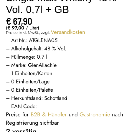
Vol. 0,7l + GB
€
67,90
(
€
97,00
/ Liter)
Versandkosten
Preise inkl. MwSt., zzgl.
– Art-Nr.: ATGLENA05
– Alkoholgehalt: 48 % Vol.
– Füllmenge: 0.7 l
– Marke: GlenAllachie
– 1 Einheiten/Karton
– 0 Einheiten/Lage
– 0 Einheiten/Palette
– Herkunftsland: Schottland
– EAN Code:
Preise für
B2B & Händler
und
Gastronomie
nach
Registrierung sichtbar
2 vorrätig