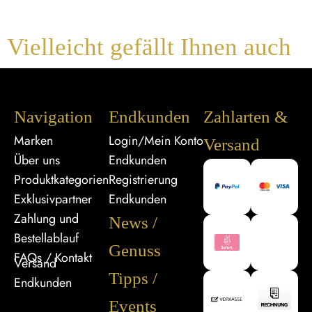
Vielleicht gefällt Ihnen auch
Navigation
Endkunden
Zahlarten &
Marken
Login/Mein Konto
Versand
Über uns
Endkunden
Produktkategorien
Registrierung
Exklusivpartner
Endkunden
Zahlung und
News /
Bestellablauf
Genuss
FAQs / Kontakt
Versand
Tipps /
Endkunden
Events