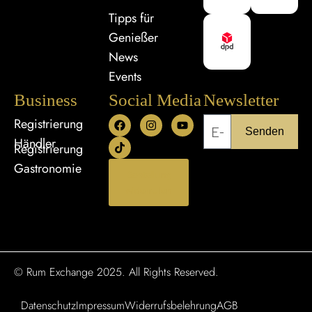
Tipps für
Genießer
News
Events
Business
Social Media
Newsletter
Registrierung
Senden
Händler
Registrierung
Gastronomie
Bestellung
widerrufen
© Rum Exchange 2025. All Rights Reserved.
Datenschutz
Impressum
Widerrufsbelehrung
AGB