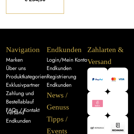
Navigation
Endkunden
Zahlarten &
Marken
Login/Mein Konto
Versand
Über uns
Endkunden
Produktkategorien
Registrierung
Exklusivpartner
Endkunden
Zahlung und
News /
Bestellablauf
Genuss
FAQs / Kontakt
Versand
Tipps /
Endkunden
Events