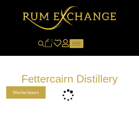
0
Fettercairn Distillery
Weiterlesen