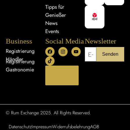
Tipps für
Genießer
News
Events
Business
Social Media
Newsletter
Registrierung
Senden
Händler
Registrierung
Gastronomie
Bestellung
widerrufen
© Rum Exchange 2025. All Rights Reserved.
Datenschutz
Impressum
Widerrufsbelehrung
AGB