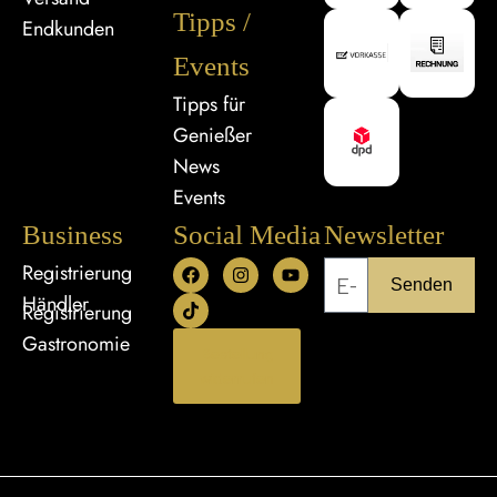
Tipps /
Endkunden
Events
Tipps für
Genießer
News
Events
Business
Social Media
Newsletter
Registrierung
Senden
Händler
Registrierung
Gastronomie
Bestellung
widerrufen