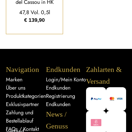
del Cassou in HK
47,8 Vol. 0,5l
€
139,90
Navigation
Endkunden
Zahlarten &
Marken
Login/Mein Konto
Versand
Über uns
Endkunden
Produktkategorien
Registrierung
Exklusivpartner
Endkunden
Zahlung und
News /
Bestellablauf
Genuss
FAQs / Kontakt
Versand