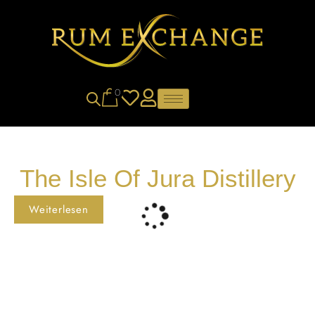
0
The Isle Of Jura Distillery
Weiterlesen