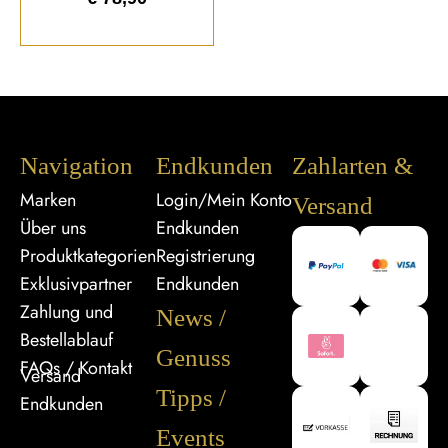
Navigation
Endkunden
Zahlarten &
Marken
Login/Mein Konto
Versand
Über uns
Endkunden
Produktkategorien
Registrierung
Exklusivpartner
Endkunden
Zahlung und
News /
Bestellablauf
Genuss
FAQs / Kontakt
Versand
Tipps /
Endkunden
Events