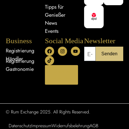
Tipps für
Genießer
News
Events
Business
Social Media
Newsletter
Registrierung
Senden
Händler
Registrierung
Gastronomie
Bestellung
widerrufen
© Rum Exchange 2025. All Rights Reserved.
Datenschutz
Impressum
Widerrufsbelehrung
AGB