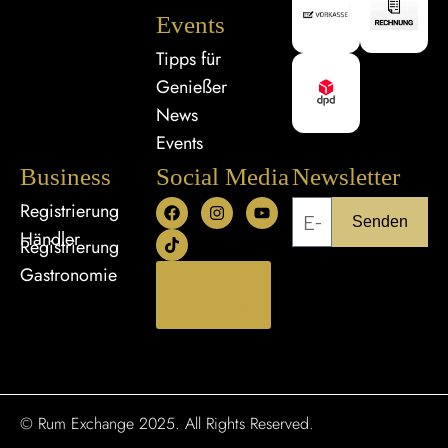
Events
Tipps für
Genießer
News
Events
Business
Social Media
Newsletter
Registrierung
Senden
Händler
Registrierung
Gastronomie
Bestellung
widerrufen
© Rum Exchange 2025. All Rights Reserved.