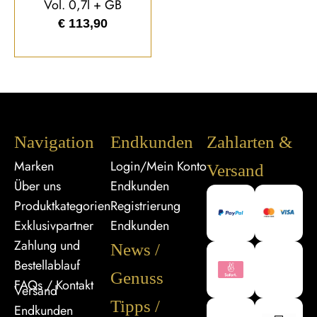
Vol. 0,7l + GB
€
113,90
Navigation
Endkunden
Zahlarten &
Marken
Login/Mein Konto
Versand
Über uns
Endkunden
Produktkategorien
Registrierung
Exklusivpartner
Endkunden
Zahlung und
News /
Bestellablauf
Genuss
FAQs / Kontakt
Versand
Tipps /
Endkunden