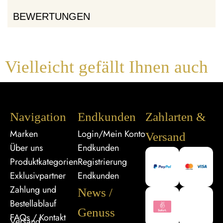
BEWERTUNGEN
Vielleicht gefällt Ihnen auch
Navigation
Endkunden
Zahlarten &
Marken
Login/Mein Konto
Versand
Über uns
Endkunden
Produktkategorien
Registrierung
Exklusivpartner
Endkunden
Zahlung und
News /
Bestellablauf
Genuss
FAQs / Kontakt
Versand