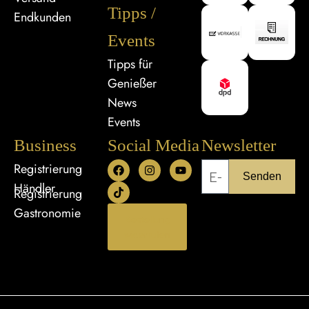
Tipps /
Endkunden
Events
Tipps für
Genießer
News
Events
Business
Social Media
Newsletter
Registrierung
Senden
Händler
Registrierung
Gastronomie
Bestellung
widerrufen