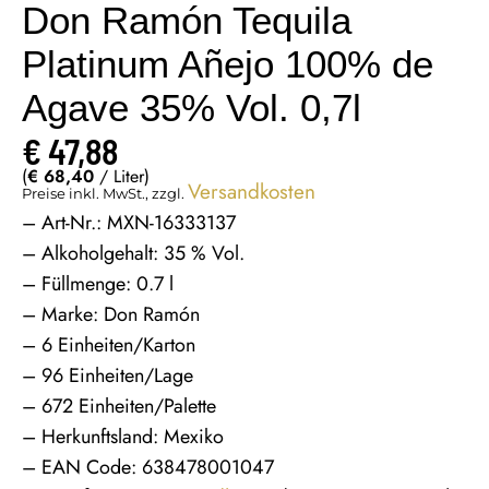
Don Ramón Tequila
Platinum Añejo 100% de
Agave 35% Vol. 0,7l
€
47,88
(
€
68,40
/ Liter)
Versandkosten
Preise inkl. MwSt., zzgl.
– Art-Nr.: MXN-16333137
– Alkoholgehalt: 35 % Vol.
– Füllmenge: 0.7 l
– Marke: Don Ramón
– 6 Einheiten/Karton
– 96 Einheiten/Lage
– 672 Einheiten/Palette
– Herkunftsland: Mexiko
– EAN Code: 638478001047