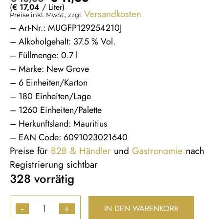
(
€
17,04
/ Liter)
Versandkosten
Preise inkl. MwSt., zzgl.
– Art-Nr.: MUGFP129254210J
– Alkoholgehalt: 37.5 % Vol.
– Füllmenge: 0.7 l
– Marke: New Grove
– 6 Einheiten/Karton
– 180 Einheiten/Lage
– 1260 Einheiten/Palette
– Herkunftsland: Mauritius
– EAN Code: 6091023021640
Preise für
B2B & Händler
und
Gastronomie
nach
Registrierung sichtbar
328 vorrätig
IN DEN WARENKORB
-
+