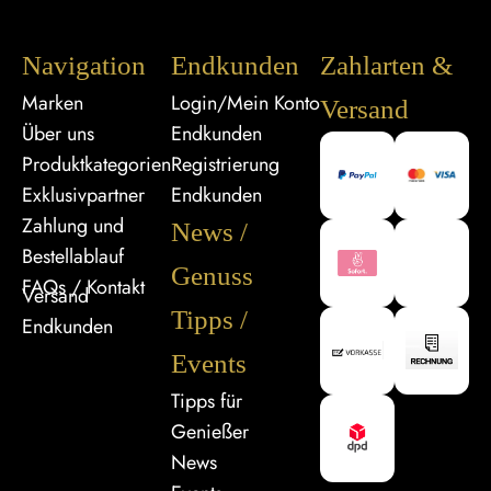
Navigation
Endkunden
Zahlarten &
Marken
Login/Mein Konto
Versand
Über uns
Endkunden
Produktkategorien
Registrierung
Exklusivpartner
Endkunden
Zahlung und
News /
Bestellablauf
Genuss
FAQs / Kontakt
Versand
Tipps /
Endkunden
Events
Tipps für
Genießer
News