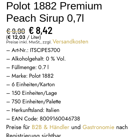
Polot 1882 Premium
Peach Sirup 0,7l
€
8,42
€
9,90
(
€
12,03
/ Liter)
Versandkosten
Preise inkl. MwSt., zzgl.
– Art-Nr.: ITSCIPES700
– Alkoholgehalt: 0 % Vol.
– Füllmenge: 0.7 l
– Marke: Polot 1882
– 6 Einheiten/Karton
– 150 Einheiten/Lage
– 750 Einheiten/Palette
– Herkunftsland: Italien
– EAN Code: 8009160046738
Preise für
B2B & Händler
und
Gastronomie
nach
Registrierung sichtbar