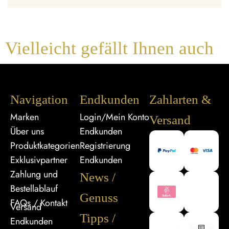
Vielleicht gefällt Ihnen auch
Navigation
Endkunden
Zahlarten &
Marken
Login/Mein Konto
Versand
Über uns
Endkunden
Produktkategorien
Registrierung
Exklusivpartner
Endkunden
Zahlung und
News /
Bestellablauf
Genuss
FAQs / Kontakt
Versand
Tipps /
Endkunden