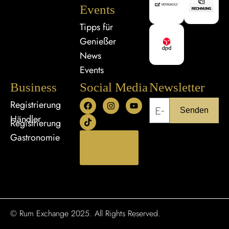
Events
Tipps für
Genießer
News
Events
Business
Social Media
Newsletter
Registrierung
Senden
Händler
Registrierung
Gastronomie
Bestellung
widerrufen
© Rum Exchange 2025. All Rights Reserved.