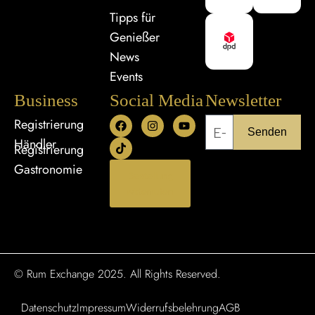
Tipps für
Genießer
News
Events
Business
Social Media
Newsletter
Registrierung
Senden
Händler
Registrierung
Gastronomie
Bestellung
widerrufen
© Rum Exchange 2025. All Rights Reserved.
Datenschutz
Impressum
Widerrufsbelehrung
AGB