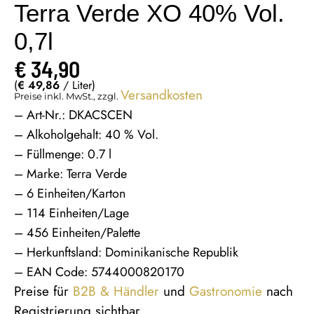
Terra Verde XO 40% Vol.
0,7l
€
34,90
(
€
49,86
/ Liter)
Versandkosten
Preise inkl. MwSt., zzgl.
– Art-Nr.: DKACSCEN
– Alkoholgehalt: 40 % Vol.
– Füllmenge: 0.7 l
– Marke: Terra Verde
– 6 Einheiten/Karton
– 114 Einheiten/Lage
– 456 Einheiten/Palette
– Herkunftsland: Dominikanische Republik
– EAN Code: 5744000820170
Preise für
B2B & Händler
und
Gastronomie
nach
Registrierung sichtbar