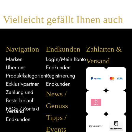
Vielleicht gefällt Ihnen auch
Navigation
Endkunden
Zahlarten &
Marken
Login/Mein Konto
Versand
Über uns
Endkunden
Produktkategorien
Registrierung
Exklusivpartner
Endkunden
Zahlung und
News /
Bestellablauf
Genuss
FAQs / Kontakt
Versand
Tipps /
Endkunden
Events