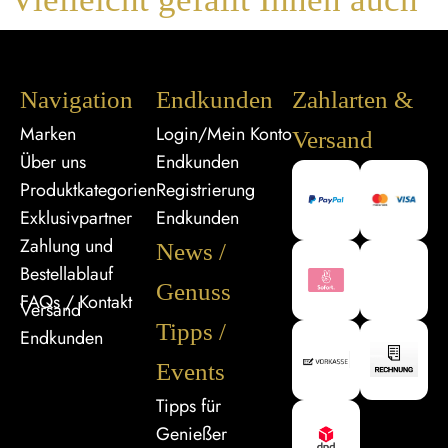
Navigation
Endkunden
Zahlarten &
Marken
Login/Mein Konto
Versand
Über uns
Endkunden
Produktkategorien
Registrierung
Exklusivpartner
Endkunden
Zahlung und
News /
Bestellablauf
Genuss
FAQs / Kontakt
Versand
Tipps /
Endkunden
Events
Tipps für
Genießer