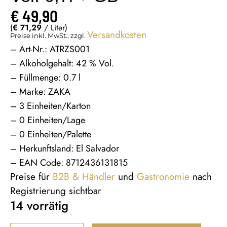
€
49,90
(
€
71,29
/ Liter)
Versandkosten
Preise inkl. MwSt., zzgl.
– Art-Nr.: ATRZS001
– Alkoholgehalt: 42 % Vol.
– Füllmenge: 0.7 l
– Marke: ZAKA
– 3 Einheiten/Karton
– 0 Einheiten/Lage
– 0 Einheiten/Palette
– Herkunftsland: El Salvador
– EAN Code: 8712436131815
Preise für
B2B & Händler
und
Gastronomie
nach
Registrierung sichtbar
14 vorrätig