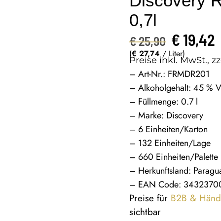
Discovery 
0,7l
€
19,42
€
25,90
(
€
27,74
/ Liter)
Preise inkl. MwSt., zz
– Art-Nr.: FRMDR201
– Alkoholgehalt: 45 % V
– Füllmenge: 0.7 l
– Marke: Discovery
– 6 Einheiten/Karton
– 132 Einheiten/Lage
– 660 Einheiten/Palette
– Herkunftsland: Paragu
– EAN Code: 3432370
Preise für
B2B & Händ
sichtbar