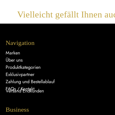
Vielleicht gefällt Ihnen au
Navigation
Marken
Über uns
Produktkategorien
Exklusivpartner
Zahlung und Bestellablauf
FAQs / Kontakt
Versand Endkunden
Business