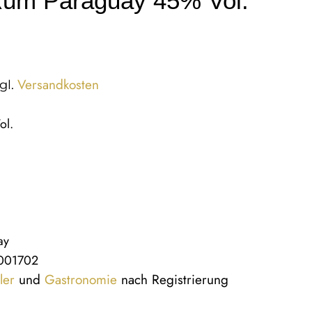
Rum Paraguay 45% Vol.
Versandkosten
gl.
ol.
ay
001702
ler
und
Gastronomie
nach Registrierung