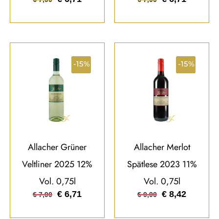
-15%
-15%
Allacher Grüner
Allacher Merlot
Veltliner 2025 12%
Spätlese 2023 11%
Vol. 0,75l
Vol. 0,75l
€
6,71
€
8,42
€
7,90
€
9,90