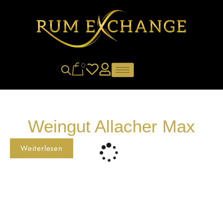
0
Weingut Allacher Max
Weiterlesen