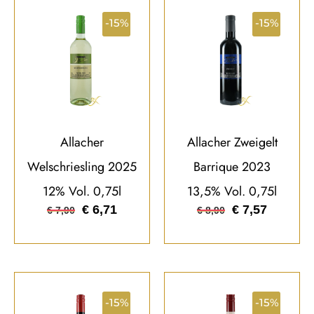
-15%
-15%
Allacher
Allacher Zweigelt
Welschriesling 2025
Barrique 2023
12% Vol. 0,75l
13,5% Vol. 0,75l
€
6,71
€
7,57
€
7,90
€
8,90
-15%
-15%