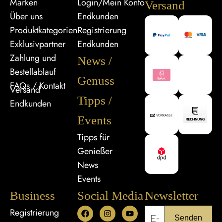
Marken
Login/Mein Konto
Versand
Über uns
Endkunden
Produktkategorien
Registrierung
Exklusivpartner
Endkunden
Zahlung und
News /
Bestellablauf
Genuss
FAQs / Kontakt
Versand
Tipps /
Endkunden
Events
Tipps für
Genießer
News
Events
Business
Social Media
Newsletter
Registrierung
Senden