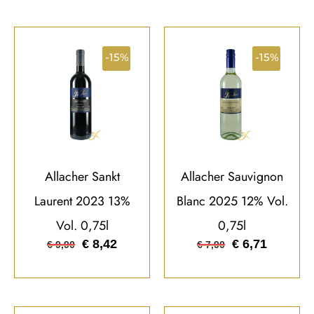
-15%
-15%
Allacher Sankt
Allacher Sauvignon
Laurent 2023 13%
Blanc 2025 12% Vol.
Vol. 0,75l
0,75l
€
8,42
€
6,71
€
9,90
€
7,90