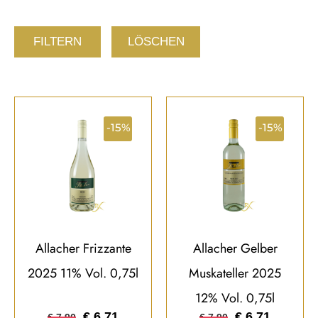
FILTERN
LÖSCHEN
-15%
-15%
Allacher Frizzante
Allacher Gelber
2025 11% Vol. 0,75l
Muskateller 2025
12% Vol. 0,75l
€
6,71
€
6,71
€
7,90
€
7,90