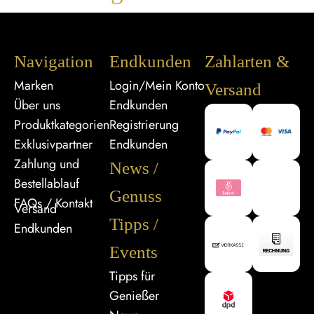
Navigation
Endkunden
Zahlarten &
Marken
Login/Mein Konto
Versand
Über uns
Endkunden
Produktkategorien
Registrierung
Exklusivpartner
Endkunden
Zahlung und
News /
Bestellablauf
Genuss
FAQs / Kontakt
Versand
Tipps /
Endkunden
Events
Tipps für
Genießer