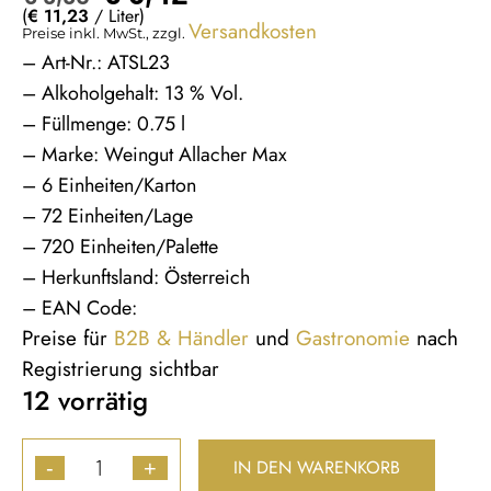
(
€
11,23
/ Liter)
Versandkosten
Preise inkl. MwSt., zzgl.
– Art-Nr.: ATSL23
– Alkoholgehalt: 13 % Vol.
– Füllmenge: 0.75 l
– Marke: Weingut Allacher Max
– 6 Einheiten/Karton
– 72 Einheiten/Lage
– 720 Einheiten/Palette
– Herkunftsland: Österreich
– EAN Code:
Preise für
B2B & Händler
und
Gastronomie
nach
Registrierung sichtbar
12 vorrätig
IN DEN WARENKORB
-
+