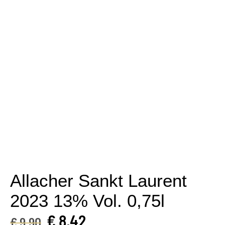
Allacher Sankt Laurent
2023 13% Vol. 0,75l
€
8,42
€
9,90