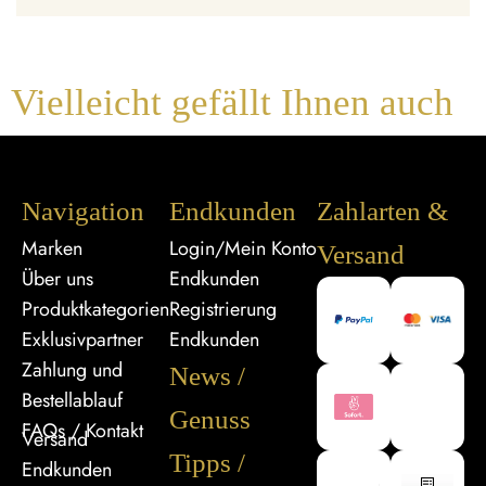
Vielleicht gefällt Ihnen auch
Navigation
Endkunden
Zahlarten &
Marken
Login/Mein Konto
Versand
Über uns
Endkunden
Produktkategorien
Registrierung
Exklusivpartner
Endkunden
Zahlung und
News /
Bestellablauf
Genuss
FAQs / Kontakt
Versand
Tipps /
Endkunden