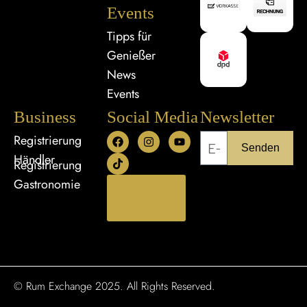
Events
Tipps für
Genießer
News
Events
Business
Social Media
Newsletter
Registrierung
Senden
Händler
Registrierung
Gastronomie
Bestellung
widerrufen
© Rum Exchange 2025. All Rights Reserved.