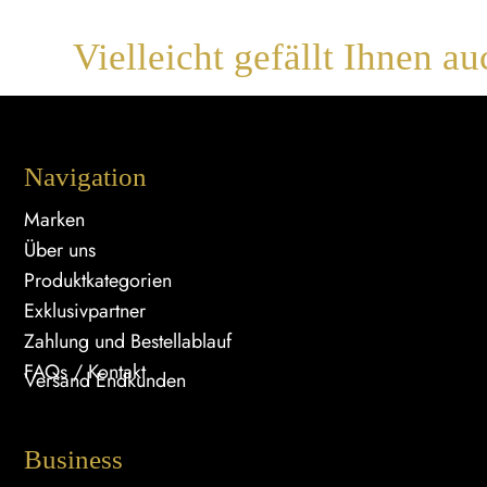
Vielleicht gefällt Ihnen au
Navigation
Marken
Über uns
Produktkategorien
Exklusivpartner
Zahlung und Bestellablauf
FAQs / Kontakt
Versand Endkunden
Business