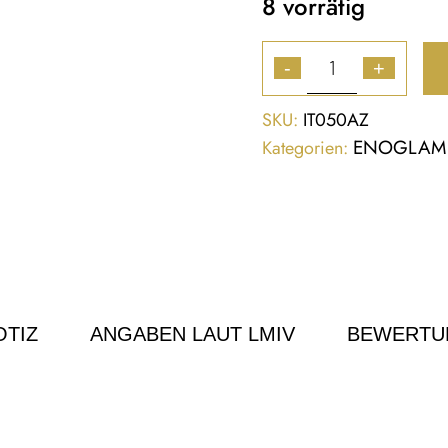
8 vorrätig
-
+
SKU:
IT050AZ
ENOGLAM 
Kategorien:
TIZ
ANGABEN LAUT LMIV
BEWERTU