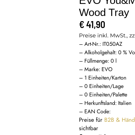
EVO You&Me
Wood Tray
€
41,90
Preise inkl. MwSt., zz
– Art-Nr.: IT050AZ
– Alkoholgehalt: 0 % Vo
– Füllmenge: 0 l
– Marke: EVO
– 1 Einheiten/Karton
– 0 Einheiten/Lage
– 0 Einheiten/Palette
– Herkunftsland: Italien
– EAN Code:
Preise für
B2B & Händ
sichtbar