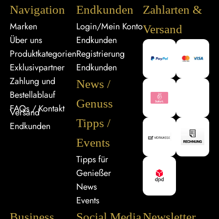
Navigation
Endkunden
Zahlarten &
Marken
Login/Mein Konto
Versand
Über uns
Endkunden
Produktkategorien
Registrierung
Exklusivpartner
Endkunden
Zahlung und
News /
Bestellablauf
Genuss
FAQs / Kontakt
Versand
Tipps /
Endkunden
Events
Tipps für
Genießer
News
Events
Business
Social Media
Newsletter