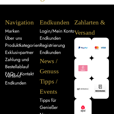
Navigation
Endkunden
Zahlarten &
Marken
Login/Mein Konto
Versand
Über uns
Endkunden
Produktkategorien
Registrierung
Exklusivpartner
Endkunden
Zahlung und
News /
Bestellablauf
Genuss
FAQs / Kontakt
Versand
Tipps /
Endkunden
Events
Tipps für
Genießer