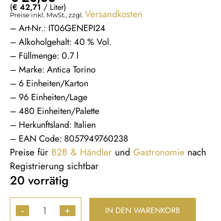
(
€
42,71
/ Liter)
Versandkosten
Preise inkl. MwSt., zzgl.
– Art-Nr.: IT06GENEPI24
– Alkoholgehalt: 40 % Vol.
– Füllmenge: 0.7 l
– Marke: Antica Torino
– 6 Einheiten/Karton
– 96 Einheiten/Lage
– 480 Einheiten/Palette
– Herkunftsland: Italien
– EAN Code: 8057949760238
Preise für
B2B & Händler
und
Gastronomie
nach
Registrierung sichtbar
20 vorrätig
IN DEN WARENKORB
-
+