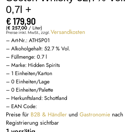
0,7l +
€
179,90
(
€
257,00
/ Liter)
Versandkosten
Preise inkl. MwSt., zzgl.
– Art-Nr.: ATHSP01
– Alkoholgehalt: 52.7 % Vol.
– Füllmenge: 0.7 l
– Marke: Hidden Spirits
– 1 Einheiten/Karton
– 0 Einheiten/Lage
– 0 Einheiten/Palette
– Herkunftsland: Schottland
– EAN Code:
Preise für
B2B & Händler
und
Gastronomie
nach
Registrierung sichtbar
1 vorrätig