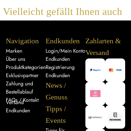
Vielleicht gefällt Ihnen auch
Navigation
Endkunden
Zahlarten &
Marken
Login/Mein Konto
Versand
Über uns
Endkunden
Produktkategorien
Registrierung
Exklusivpartner
Endkunden
Zahlung und
News /
Bestellablauf
Genuss
FAQs / Kontakt
Versand
Tipps /
Endkunden
Events
Tipps für