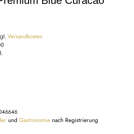
 Premium Blue Curacao
Versandkosten
gl.
00
l.
046646
ler
und
Gastronomie
nach Registrierung