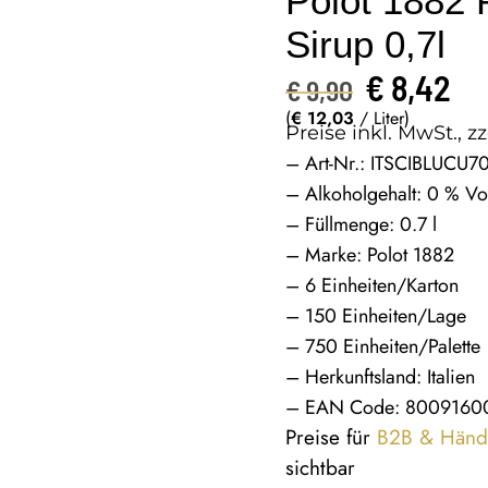
Polot 1882
Sirup 0,7l
€
8,42
€
9,90
(
€
12,03
/ Liter)
Preise inkl. MwSt., zz
– Art-Nr.: ITSCIBLUCU7
– Alkoholgehalt: 0 % Vo
– Füllmenge: 0.7 l
– Marke: Polot 1882
– 6 Einheiten/Karton
– 150 Einheiten/Lage
– 750 Einheiten/Palette
– Herkunftsland: Italien
– EAN Code: 8009160
Preise für
B2B & Händ
sichtbar