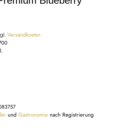
Premium Blueberry
Versandkosten
gl.
R700
l.
083757
ler
und
Gastronomie
nach Registrierung