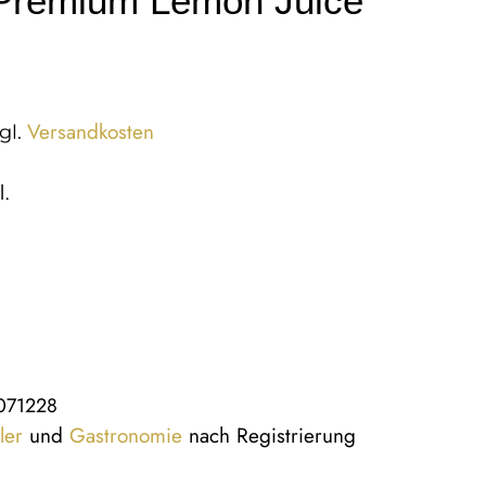
 Premium Lemon Juice
Versandkosten
gl.
l.
071228
ler
und
Gastronomie
nach Registrierung