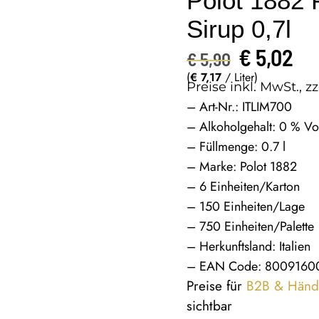
Polot 1882
Sirup 0,7l
€
5,02
€
5,90
(
€
7,17
/ Liter)
Preise inkl. MwSt., zz
– Art-Nr.: ITLIM700
– Alkoholgehalt: 0 % Vo
– Füllmenge: 0.7 l
– Marke: Polot 1882
– 6 Einheiten/Karton
– 150 Einheiten/Lage
– 750 Einheiten/Palette
– Herkunftsland: Italien
– EAN Code: 8009160
Preise für
B2B & Händ
sichtbar