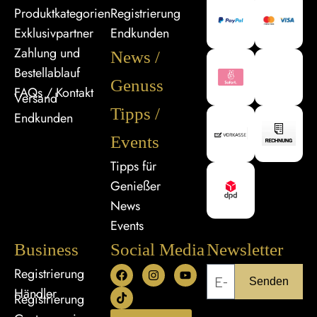
Produktkategorien
Registrierung
Exklusivpartner
Endkunden
Zahlung und
News /
Bestellablauf
Genuss
FAQs / Kontakt
Versand
Tipps /
Endkunden
Events
Tipps für
Genießer
News
Events
Business
Social Media
Newsletter
Registrierung
Senden
Händler
Registrierung