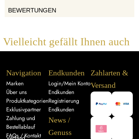
BEWERTUNGEN
Vielleicht gefällt Ihnen auch
Navigation
Endkunden
Zahlarten &
Marken
Login/Mein Konto
Versand
Über uns
Endkunden
Produktkategorien
Registrierung
Exklusivpartner
Endkunden
Zahlung und
News /
Bestellablauf
Genuss
FAQs / Kontakt
Versand