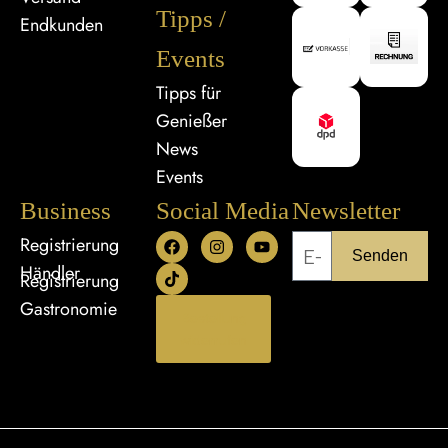
Tipps /
Endkunden
Events
Tipps für
Genießer
News
Events
Business
Social Media
Newsletter
Registrierung
Senden
Händler
Registrierung
Gastronomie
Bestellung
widerrufen