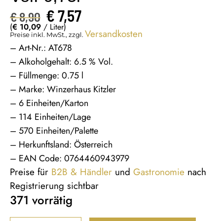
€
7,57
€
8,90
(
€
10,09
/ Liter)
Versandkosten
Preise inkl. MwSt., zzgl.
– Art-Nr.: AT678
– Alkoholgehalt: 6.5 % Vol.
– Füllmenge: 0.75 l
– Marke: Winzerhaus Kitzler
– 6 Einheiten/Karton
– 114 Einheiten/Lage
– 570 Einheiten/Palette
– Herkunftsland: Österreich
– EAN Code: 0764460943979
Preise für
B2B & Händler
und
Gastronomie
nach
Registrierung sichtbar
371 vorrätig