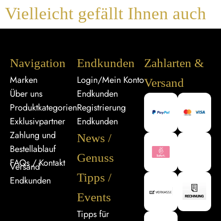
Vielleicht gefällt Ihnen auch
Navigation
Endkunden
Zahlarten &
Marken
Login/Mein Konto
Versand
Über uns
Endkunden
Produktkategorien
Registrierung
Exklusivpartner
Endkunden
Zahlung und
News /
Bestellablauf
Genuss
FAQs / Kontakt
Versand
Tipps /
Endkunden
Events
Tipps für