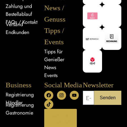
Zahlung und
News /
Bestellablauf
Genuss
FAQs / Kontakt
Versand
Tipps /
Endkunden
Events
Tipps für
Genießer
News
Events
Business
Social Media
Newsletter
Registrierung
Senden
Händler
Registrierung
Gastronomie
Bestellung
widerrufen