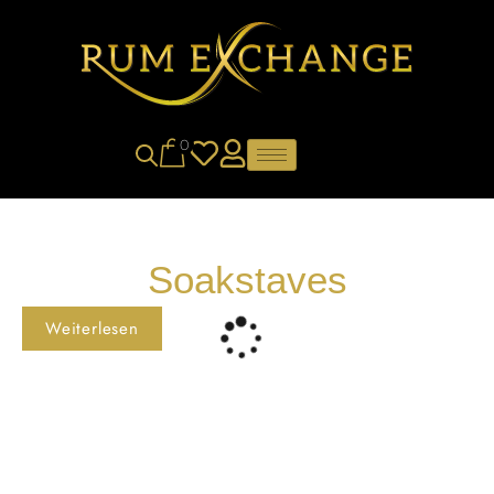
0
Soakstaves
Weiterlesen