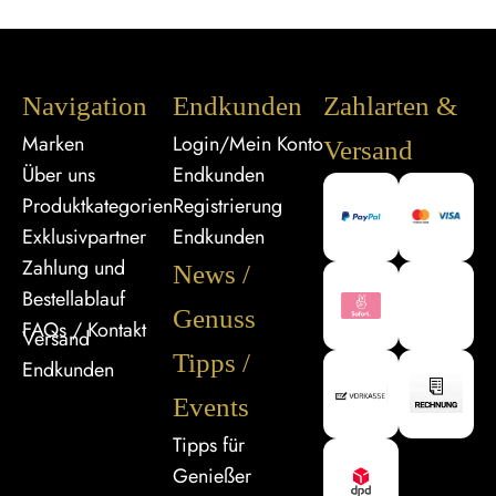
Navigation
Endkunden
Zahlarten &
Marken
Login/Mein Konto
Versand
Über uns
Endkunden
Produktkategorien
Registrierung
Exklusivpartner
Endkunden
Zahlung und
News /
Bestellablauf
Genuss
FAQs / Kontakt
Versand
Tipps /
Endkunden
Events
Tipps für
Genießer