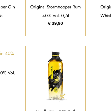
oper Gin
Original Stormtrooper Rum
Origi
5l
40% Vol. 0,5l
Whisk
€
39,90
40% Vol.