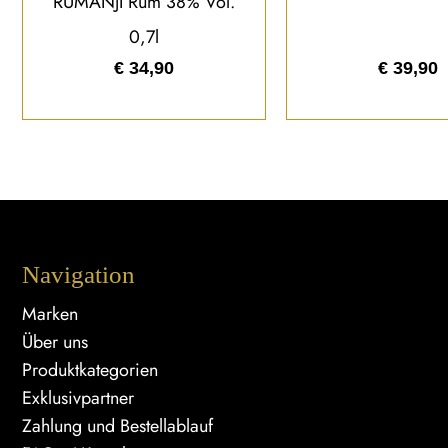
RUMANJI Rum 38% Vol.
0,7l
€
34,90
€
39,90
Navigation
Marken
Über uns
Produktkategorien
Exklusivpartner
Zahlung und Bestellablauf