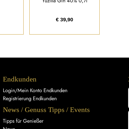
Yuzilla Gin 40% 0,7l
€
39,90
Endkunden
Login/Mein Konto Endkunden
Registrierung Endkunden
News / Genuss Tipps / Events
Tipps für Genießer
News