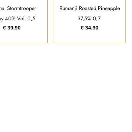
nal Stormtrooper
Rumanji Roasted Pineapple
y 40% Vol. 0,5l
37,5% 0,7l
€
39,90
€
34,90