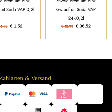
la Premium Pink
Favola Premium Pink
uit Soda VAP 0,2l
Grapefruit Soda VAP
24×0,2l
€
1,52
€
36,52
1,79
€
42,96
Zahlarten & Versand