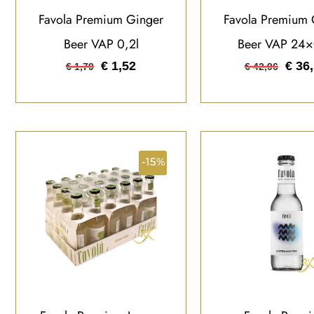
Favola Premium Ginger
Favola Premium 
Beer VAP 0,2l
Beer VAP 24×
€
1,52
€
36,
€
1,79
€
42,96
-15%