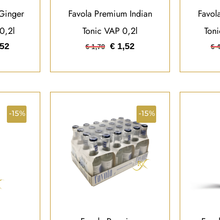
Ginger
Favola Premium Indian
Favol
0,2l
Tonic VAP 0,2l
Ton
52
€
1,52
€
1,79
€
4
-15%
-15%