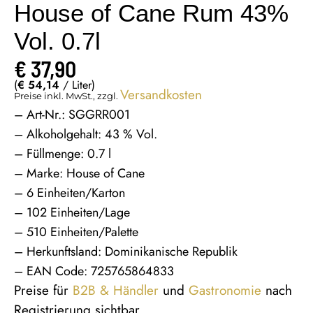
House of Cane Rum 43%
Vol. 0.7l
€
37,90
(
€
54,14
/ Liter)
Versandkosten
Preise inkl. MwSt., zzgl.
– Art-Nr.: SGGRR001
– Alkoholgehalt: 43 % Vol.
– Füllmenge: 0.7 l
– Marke: House of Cane
– 6 Einheiten/Karton
– 102 Einheiten/Lage
– 510 Einheiten/Palette
– Herkunftsland: Dominikanische Republik
– EAN Code: 725765864833
Preise für
B2B & Händler
und
Gastronomie
nach
Registrierung sichtbar