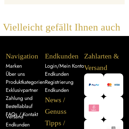
Vielleicht gefällt Ihnen auch
Navigation
Endkunden
Zahlarten &
Marken
Login/Mein Konto
Versand
Über uns
Endkunden
Produktkategorien
Registrierung
Exklusivpartner
Endkunden
Zahlung und
News /
Bestellablauf
Genuss
FAQs / Kontakt
Versand
Tipps /
Endkunden