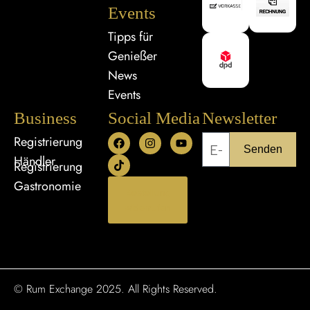
Events
Tipps für
Genießer
News
Events
Business
Social Media
Newsletter
Registrierung
Senden
Händler
Registrierung
Gastronomie
Bestellung
widerrufen
© Rum Exchange 2025. All Rights Reserved.