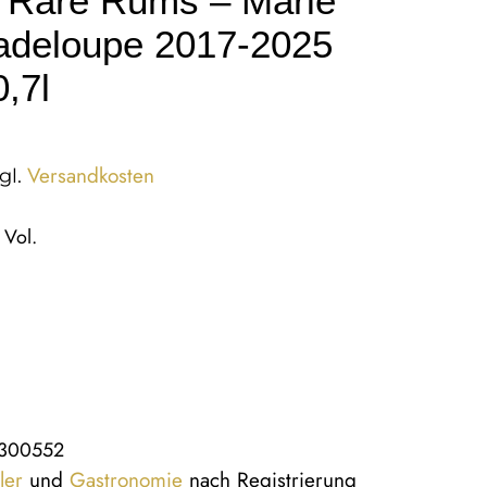
 Rare Rums – Marie
adeloupe 2017-2025
,7l
Versandkosten
gl.
 Vol.
0300552
ler
und
Gastronomie
nach Registrierung