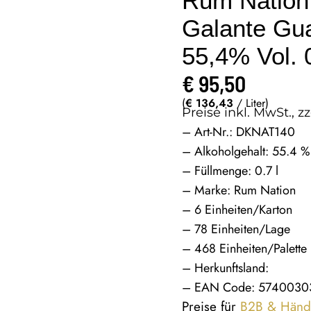
Rum Nation
Galante Gu
55,4% Vol. 0
€
95,50
(
€
136,43
/ Liter)
Preise inkl. MwSt., zz
– Art-Nr.: DKNAT140
– Alkoholgehalt: 55.4 %
– Füllmenge: 0.7 l
– Marke: Rum Nation
– 6 Einheiten/Karton
– 78 Einheiten/Lage
– 468 Einheiten/Palette
– Herkunftsland:
– EAN Code: 574003
Preise für
B2B & Händ