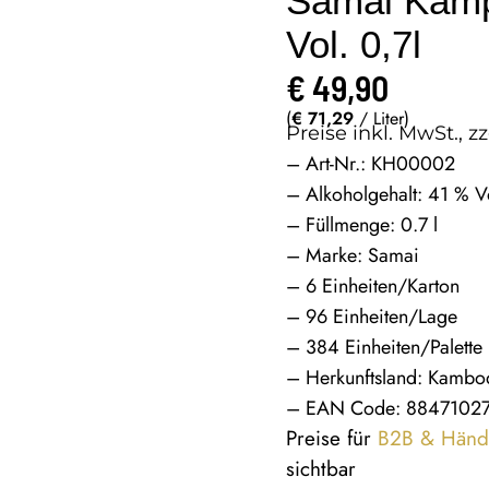
Samai Kam
Vol. 0,7l
€
49,90
(
€
71,29
/ Liter)
Preise inkl. MwSt., zz
– Art-Nr.: KH00002
– Alkoholgehalt: 41 % V
– Füllmenge: 0.7 l
– Marke: Samai
– 6 Einheiten/Karton
– 96 Einheiten/Lage
– 384 Einheiten/Palette
– Herkunftsland: Kambo
– EAN Code: 8847102
Preise für
B2B & Händ
sichtbar