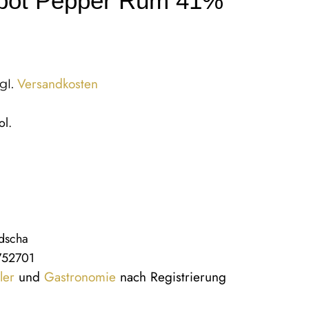
pot Pepper Rum 41%
Versandkosten
gl.
ol.
dscha
752701
ler
und
Gastronomie
nach Registrierung