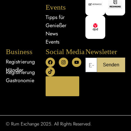
Events
Tipps für
Genießer
News
Events
Business
Social Media
Newsletter
Registrierung
Senden
Händler
Registrierung
Gastronomie
Bestellung
widerrufen
© Rum Exchange 2025. All Rights Reserved.