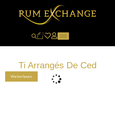
0
Ti Arrangés De Ced
Weiterlesen