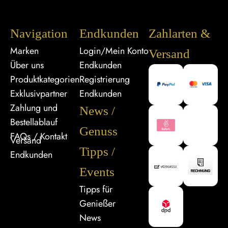
Navigation
Endkunden
Zahlarten &
Marken
Login/Mein Konto
Versand
Über uns
Endkunden
Produktkategorien
Registrierung
Exklusivpartner
Endkunden
Zahlung und
News /
Bestellablauf
Genuss
FAQs / Kontakt
Versand
Tipps /
Endkunden
Events
Tipps für
Genießer
News