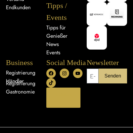
Tipps /
Endkunden
Events
Tipps für
Genießer
News
Events
Business
Social Media
Newsletter
Registrierung
Senden
Händler
Registrierung
Gastronomie
Bestellung
widerrufen