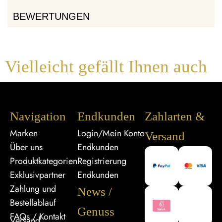
BEWERTUNGEN
Vielleicht gefällt Ihnen auch
Navigation
Endkunden
Zahlarten &
Marken
Login/Mein Konto
Versand
Über uns
Endkunden
Produktkategorien
Registrierung
Exklusivpartner
Endkunden
Zahlung und
News /
Bestellablauf
Genuss
FAQs / Kontakt
Versand