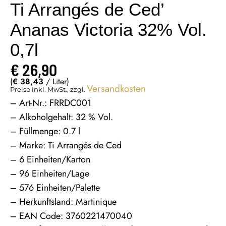
Ti Arrangés de Ced’
Ananas Victoria 32% Vol.
0,7l
€
26,90
(
€
38,43
/ Liter)
Versandkosten
Preise inkl. MwSt., zzgl.
– Art-Nr.: FRRDC001
– Alkoholgehalt: 32 % Vol.
– Füllmenge: 0.7 l
– Marke: Ti Arrangés de Ced
– 6 Einheiten/Karton
– 96 Einheiten/Lage
– 576 Einheiten/Palette
– Herkunftsland: Martinique
– EAN Code: 3760221470040