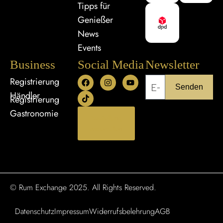
Tipps für
Genießer
News
Events
Business
Social Media
Newsletter
Registrierung
Senden
Händler
Registrierung
Gastronomie
Bestellung
widerrufen
© Rum Exchange 2025. All Rights Reserved.
Datenschutz
Impressum
Widerrufsbelehrung
AGB