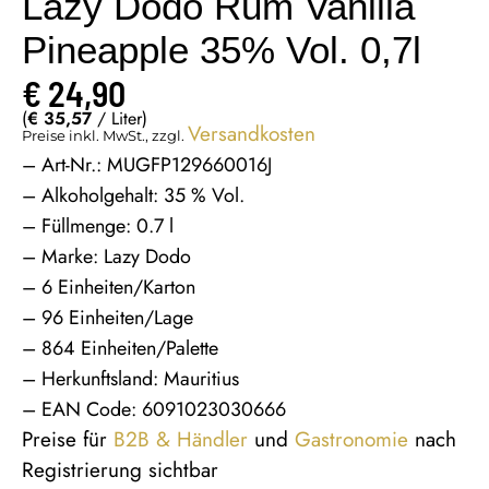
Lazy Dodo Rum Vanilla
Pineapple 35% Vol. 0,7l
€
24,90
(
€
35,57
/ Liter)
Versandkosten
Preise inkl. MwSt., zzgl.
– Art-Nr.: MUGFP129660016J
– Alkoholgehalt: 35 % Vol.
– Füllmenge: 0.7 l
– Marke: Lazy Dodo
– 6 Einheiten/Karton
– 96 Einheiten/Lage
– 864 Einheiten/Palette
– Herkunftsland: Mauritius
– EAN Code: 6091023030666
Preise für
B2B & Händler
und
Gastronomie
nach
Registrierung sichtbar