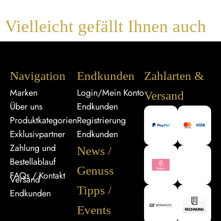
Vielleicht gefällt Ihnen auch
Navigation
Endkunden
Zahlarten &
Marken
Login/Mein Konto
Versand
Über uns
Endkunden
Produktkategorien
Registrierung
Exklusivpartner
Endkunden
Zahlung und
News /
Bestellablauf
Genuss
FAQs / Kontakt
Versand
Tipps /
Endkunden
Events