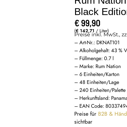
Rum Nation
Black Editi
€
99,90
(
€
142,71
/ Liter)
Preise inkl. MwSt., zz
– Art-Nr.: DKNAT101
– Alkoholgehalt: 43 % V
– Füllmenge: 0.7 l
– Marke: Rum Nation
– 6 Einheiten/Karton
– 48 Einheiten/Lage
– 240 Einheiten/Palette
– Herkunftsland: Panam
– EAN Code: 8033749
Preise für
B2B & Händ
sichtbar