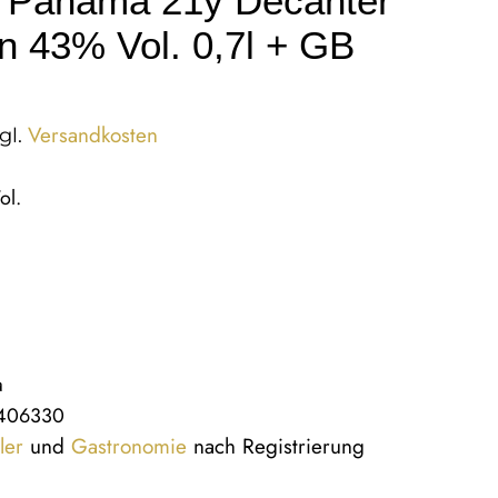
 Panama 21y Decanter
on 43% Vol. 0,7l + GB
Versandkosten
gl.
ol.
a
406330
ler
und
Gastronomie
nach Registrierung