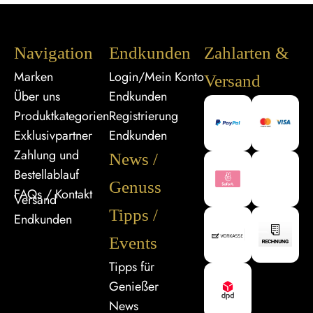
Navigation
Endkunden
Zahlarten &
Marken
Login/Mein Konto
Versand
Über uns
Endkunden
Produktkategorien
Registrierung
Exklusivpartner
Endkunden
Zahlung und
News /
Bestellablauf
Genuss
FAQs / Kontakt
Versand
Tipps /
Endkunden
Events
Tipps für
Genießer
News